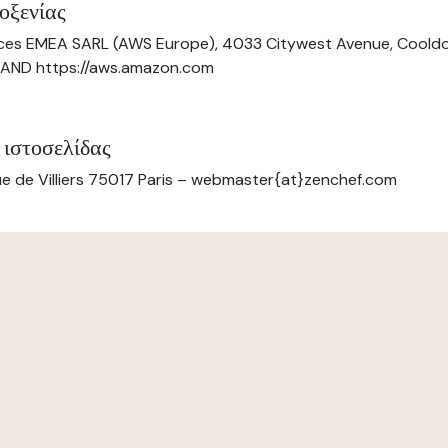
οξενίας
ces EMEA SARL (AWS Europe), 4033 Citywest Avenue, Cool
ELAND https://aws.amazon.com
 ιστοσελίδας
e de Villiers 75017 Paris – webmaster{at}zenchef.com