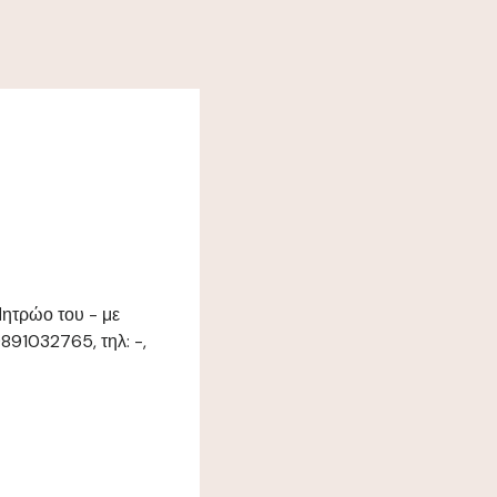
Μητρώο του - με
891032765, τηλ: -,