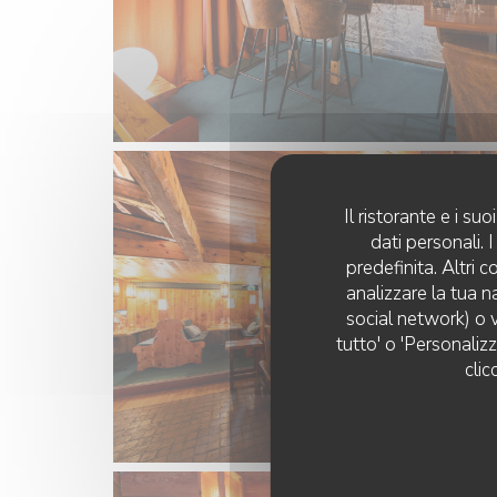
Il ristorante e i s
dati personali.
predefinita. Altri 
analizzare la tua n
social network) o v
tutto' o 'Personaliz
clic