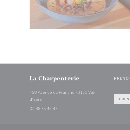
La Charpenterie
PRENO
498 Avenue du Prariond 73150 Val-
((apre una nuova finestra))
d'Isère
PREN
07 86 75 45 47