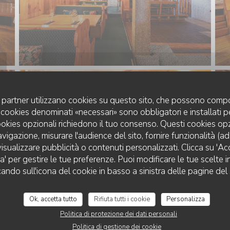
uoi partner utilizzano cookies su questo sito, che possono compo
 I cookies denominati «necessari» sono obbligatori e installati 
cookies opzionali richiedono il tuo consenso. Questi cookies o
avigazione, misurare l'audience del sito, fornire funzionalità (a
isualizzare pubblicità o contenuti personalizzati. Clicca su 'Acce
za' per gestire le tue preferenze. Puoi modificare le tue scelte
LA CHARPENTERIE
cando sull'icona del cookie in basso a sinistra delle pagine del 
Ok, accetta tutto
Rifiuta tutti i cookie
Personalizza
Politica di protezione dei dati personali
Politica di gestione dei cookie