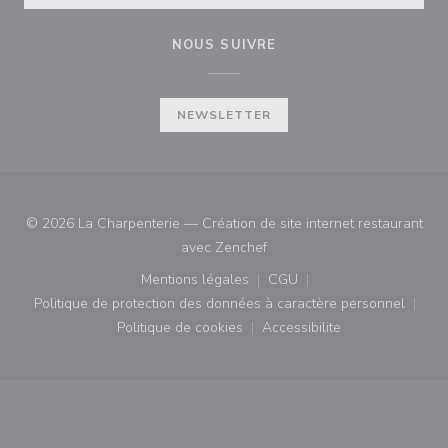
NOUS SUIVRE
NEWSLETTER
© 2026 La Charpenterie — Création de site internet restaurant
((ouvre une nouvelle fenêtre)
avec
Zenchef
Mentions légales
CGU
((ouvre une nouvelle fenêtre))
((ouvre une nouvelle fenê
Politique de protection des données à caractère personnel
((ouvre une nouvelle fenêtre))
Politique de cookies
Accessibilite
((ouvre une nouvelle fenêtre))
((ouvre une nouvelle fe