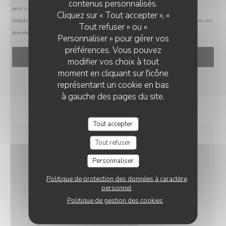
LA CHARPENTERIE
contenus personnalisés.
peut user de son droit à s'inscrire sur la liste d'opposition au démarchage
Cliquez sur « Tout accepter », «
téléphonique Bloctel :
bloctel.gouv.fr
. Pour plus d'informations sur le traitement de vos
Tout refuser » ou «
données, consultez notre
politique de confidentialité
.
Personnaliser » pour gérer vos
préférences. Vous pouvez
modifier vos choix à tout
moment en cliquant sur l'icône
représentant un cookie en bas
à gauche des pages du site.
Tout accepter
Tout refuser
INFOS PRATIQUES
Personnaliser
Politique de protection des données à caractère
CUISINE
personnel
Traditionnel, Fait maison, Produits frais
Politique de gestion des cookies
TYPE DE RESTAURANT