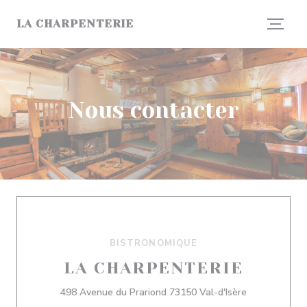
Personnalisation de vos choix en matière de cookies
LA CHARPENTERIE
Nous contacter
BISTRONOMIQUE
LA CHARPENTERIE
((ouvre une n
498 Avenue du Prariond 73150 Val-d'Isère