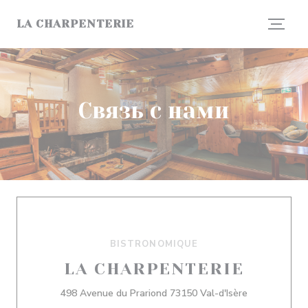
Панель управления cookies
LA CHARPENTERIE
Связь с нами
BISTRONOMIQUE
LA CHARPENTERIE
((открываетс
498 Avenue du Prariond 73150 Val-d'Isère