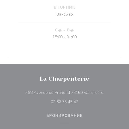
ВТОРНИК
Закрыто
С�
-
В�
18:00 - 01:00
La Charpenterie
((открывается
498 Avenue du Prariond 73150 Val-d'Isère
07 86 75 45 47
БРОНИРОВАНИЕ