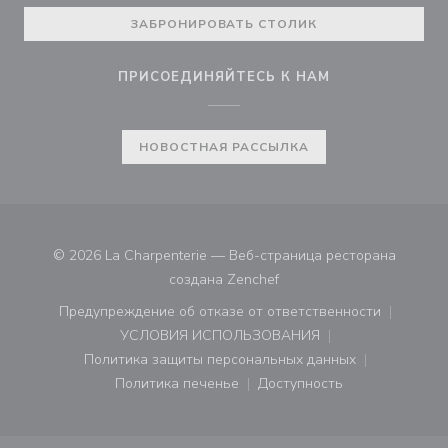
ЗАБРОНИРОВАТЬ СТОЛИК
ПРИСОЕДИНЯЙТЕСЬ К НАМ
НОВОСТНАЯ РАССЫЛКА
© 2026 La Charpenterie — Веб-страница ресторана
((открывается в новом ок
создана
Zenchef
Предупреждение об отказе от ответственности
((открывается в новом окне))
УСЛОВИЯ ИСПОЛЬЗОВАНИЯ
((открывается в новом окне))
Политика защиты персональных данных
((открывается в новом окне))
Политика печенье
Доступность
((открывается в новом окне))
((открывается в новом