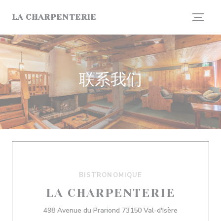
Cookie管理面板
LA CHARPENTERIE
联系我们
BISTRONOMIQUE
LA CHARPENTERIE
((在新窗口中打
498 Avenue du Prariond 73150 Val-d'Isère