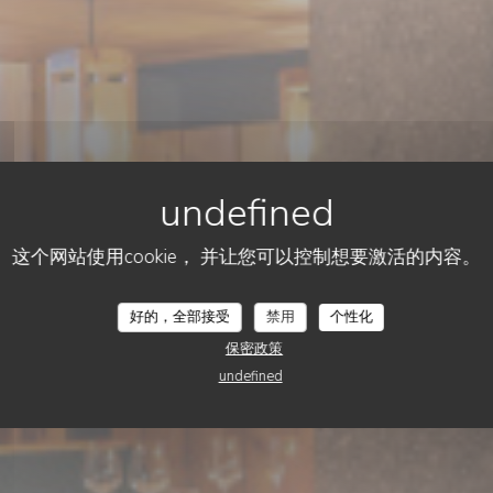
这个网站使用cookie， 并让您可以控制想要激活的内容。
BISTRONOMIQUE
•
VAL-D'ISÈRE
LA CHARPENTERIE
La Charpenterie
好的，全部接受
禁用
个性化
保密政策
undefined
预订餐位